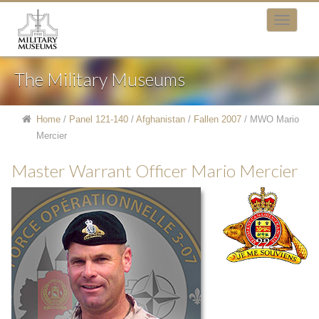
The Military Museums
Home
/
Panel 121-140
/
Afghanistan
/
Fallen 2007
/
MWO Mario
Mercier
Master Warrant Officer Mario Mercier