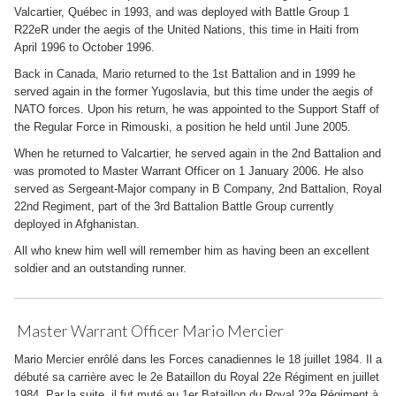
Valcartier, Québec in 1993, and was deployed with Battle Group 1
R22eR under the aegis of the United Nations, this time in Haiti from
April 1996 to October 1996.
Back in Canada, Mario returned to the 1st Battalion and in 1999 he
served again in the former Yugoslavia, but this time under the aegis of
NATO forces. Upon his return, he was appointed to the Support Staff of
the Regular Force in Rimouski, a position he held until June 2005.
When he returned to Valcartier, he served again in the 2nd Battalion and
was promoted to Master Warrant Officer on 1 January 2006. He also
served as Sergeant-Major company in B Company, 2nd Battalion, Royal
22nd Regiment, part of the 3rd Battalion Battle Group currently
deployed in Afghanistan.
All who knew him well will remember him as having been an excellent
soldier and an outstanding runner.
Master Warrant Officer Mario Mercier
Mario Mercier enrôlé dans les Forces canadiennes le 18 juillet 1984. Il a
débuté sa carrière avec le 2e Bataillon du Royal 22e Régiment en juillet
1984. Par la suite, il fut muté au 1er Bataillon du Royal 22e Régiment à