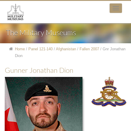
The Military Museums
Home
/
Panel 121-140
/
Afghanistan
/
Fallen 2007
/
Gnr Jonathan
Dion
Gunner Jonathan Dion