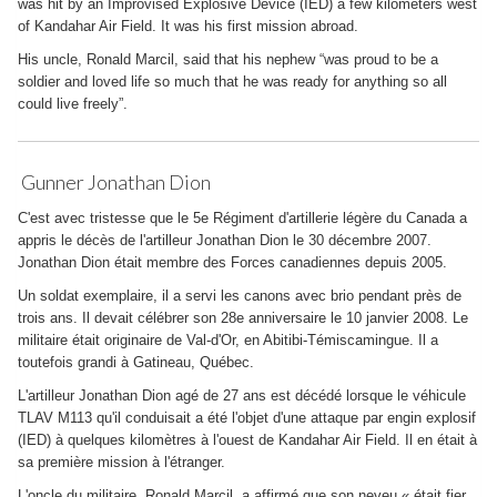
was hit by an Improvised Explosive Device (IED) a few kilometers west
of Kandahar Air Field. It was his first mission abroad.
His uncle, Ronald Marcil, said that his nephew “was proud to be a
soldier and loved life so much that he was ready for anything so all
could live freely”.
Gunner Jonathan Dion
C'est avec tristesse que le 5e Régiment d'artillerie légère du Canada a
appris le décès de l'artilleur Jonathan Dion le 30 décembre 2007.
Jonathan Dion était membre des Forces canadiennes depuis 2005.
Un soldat exemplaire, il a servi les canons avec brio pendant près de
trois ans. Il devait célébrer son 28e anniversaire le 10 janvier 2008. Le
militaire était originaire de Val-d'Or, en Abitibi-Témiscamingue. Il a
toutefois grandi à Gatineau, Québec.
L'artilleur Jonathan Dion agé de 27 ans est décédé lorsque le véhicule
TLAV M113 qu'il conduisait a été l'objet d'une attaque par engin explosif
(IED) à quelques kilomètres à l'ouest de Kandahar Air Field. Il en était à
sa première mission à l'étranger.
L'oncle du militaire, Ronald Marcil, a affirmé que son neveu « était fier